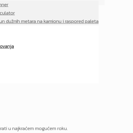
hner
culator
un dužnih metara na kamionu i raspored paleta
lovanja
irati u najkraćem mogućem roku.