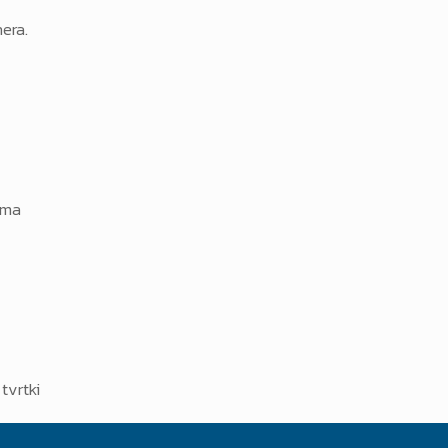
era.
ama
tvrtki