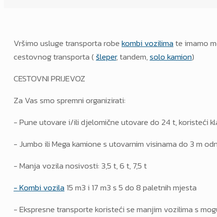
Vršimo usluge transporta robe
kombi vozilima
te imamo mo
cestovnog transporta (
šleper
, tandem,
solo kamion
)
CESTOVNI PRIJEVOZ
Za Vas smo spremni organizirati:
- Pune utovare i/ili djelomične utovare do 24 t, koristeći k
- Jumbo ili Mega kamione s utovarnim visinama do 3 m odn
- Manja vozila nosivosti: 3,5 t, 6 t, 7,5 t
- Kombi vozila
15 m3 i 17 m3 s 5 do 8 paletnih mjesta
- Ekspresne transporte koristeći se manjim vozilima s mog