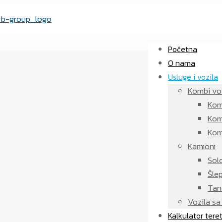
Početna
O nama
Usluge i vozila
Kombi vo
Kom
Kom
Komb
Kamioni
Sol
Šle
Ta
Vozila s
Kalkulator tere