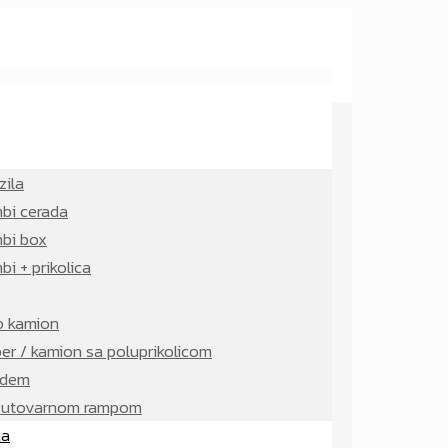
zila
bi cerada
bi box
i + prikolica
o kamion
per / kamion sa poluprikolicom
ndem
a utovarnom rampom
ta