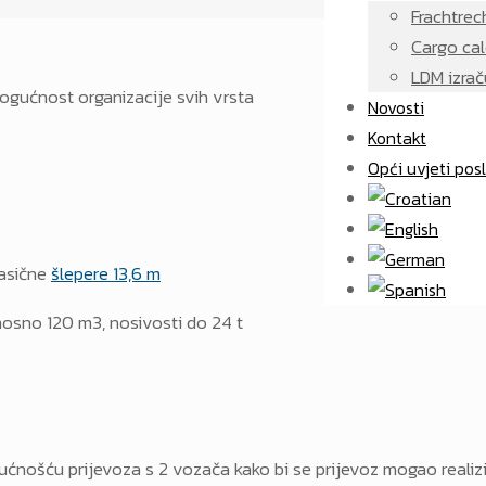
Frachtrec
Cargo cal
LDM izrač
gućnost organizacije svih vrsta
Novosti
Kontakt
Opći uvjeti pos
lasične
šlepere 13,6 m
osno 120 m3, nosivosti do 24 t
ućnošću prijevoza s 2 vozača kako bi se prijevoz mogao realiz