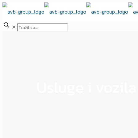
✕
Usluge i vozila