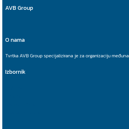
AVB Group
O nama
Tvrtka AVB Group specijalizirana je za organizaciju međuna
Izbornik
Početna
O nama
Usluge i vozila
Kalkulator tereta
Politika privatnosti