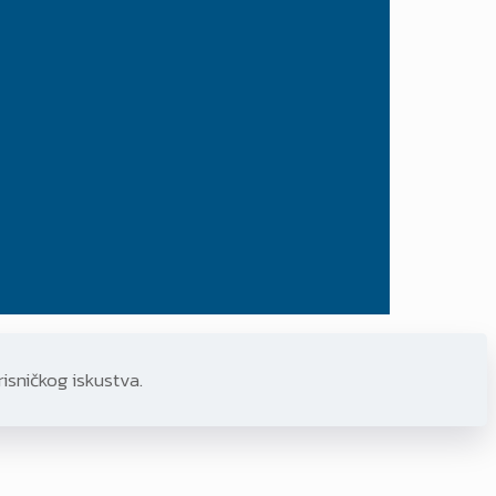
risničkog iskustva.