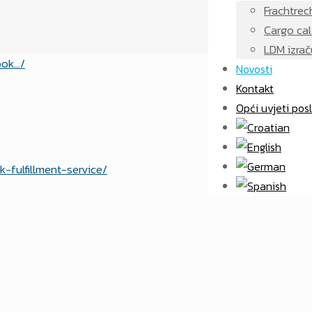
Frachtrec
Cargo cal
LDM izrač
Novosti
Kontakt
Opći uvjeti pos