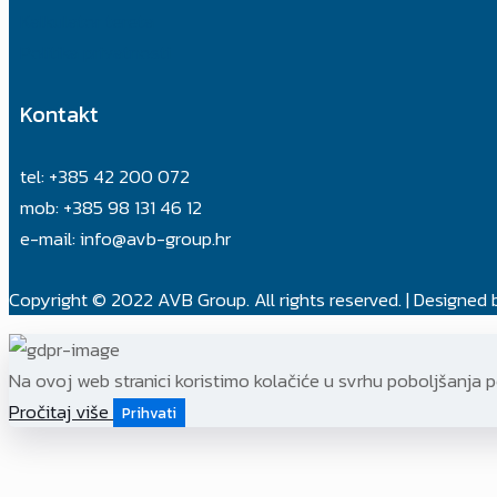
Kalkulator tereta
Politika privatnosti
Kontakt
tel: +385 42 200 072
mob: +385 98 131 46 12
e-mail: info@avb-group.hr
Copyright © 2022 AVB Group. All rights reserved. | Designed
Na ovoj web stranici koristimo kolačiće u svrhu poboljšanja pe
Pročitaj više
Prihvati