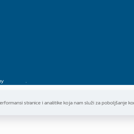
 by
MediaLab
.
rformansi stranice i analitike koja nam služi za poboljšanje ko