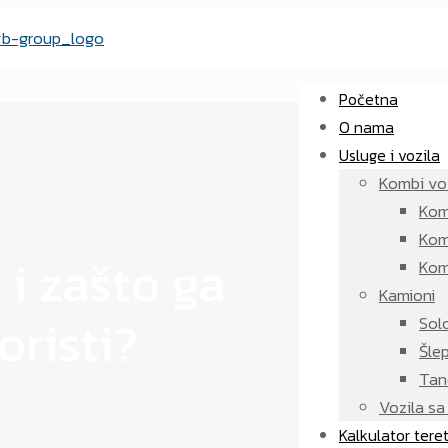
Početna
O nama
Usluge i vozila
Kombi vo
Kom
Kom
 i zašto ga
Komb
Kamioni
oristi?
Sol
Šle
Ta
Vozila s
Kalkulator tere