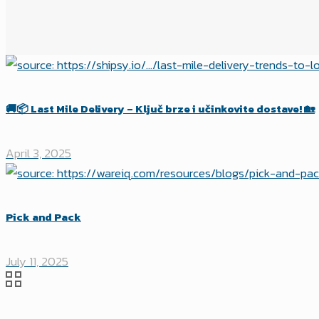
🚚📦 Last Mile Delivery – Ključ brze i učinkovite dostave! 🏡
April 3, 2025
Pick and Pack
July 11, 2025