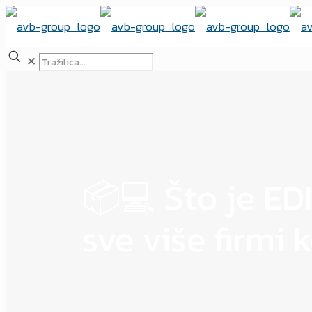
✕
📦💻 Što je EDI
sve više firmi k