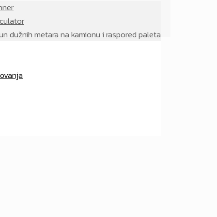
hner
culator
un dužnih metara na kamionu i raspored paleta
lovanja