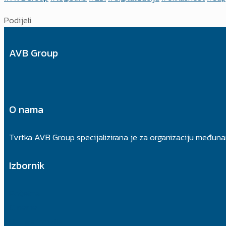
Podijeli
AVB Group
O nama
Tvrtka AVB Group specijalizirana je za organizaciju međuna
Izbornik
Početna
O nama
Usluge i vozila