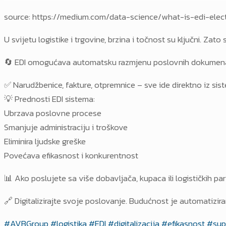
source: https://medium.com/data-science/what-is-edi-ele
U svijetu logistike i trgovine, brzina i točnost su ključni. Zat
🔄 EDI omogućava automatsku razmjenu poslovnih dokumenata
✅ Narudžbenice, fakture, otpremnice – sve ide direktno iz si
💡 Prednosti EDI sistema:
Ubrzava poslovne procese
Smanjuje administraciju i troškove
Eliminira ljudske greške
Povećava efikasnost i konkurentnost
📊 Ako poslujete sa više dobavljača, kupaca ili logističkih par
🔗 Digitalizirajte svoje poslovanje. Budućnost je automatizira
#AVBGroup
#logistika
#EDI
#digitalizacija
#efikasnost
#sup