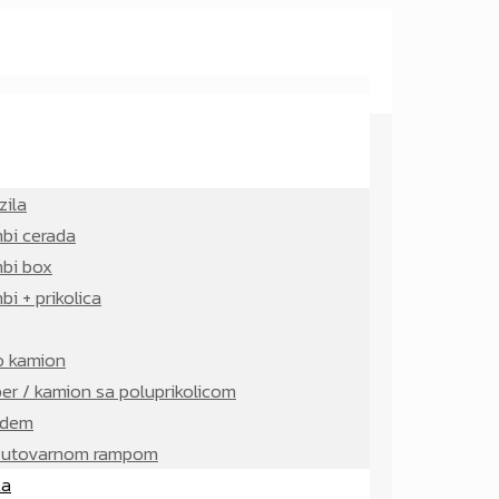
zila
bi cerada
bi box
i + prikolica
o kamion
per / kamion sa poluprikolicom
ndem
a utovarnom rampom
ta