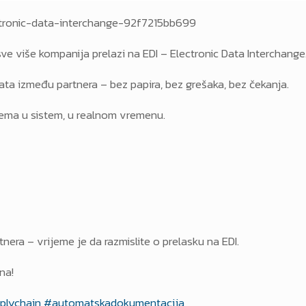
ctronic-data-interchange-92f7215bb699
o sve više kompanija prelazi na EDI – Electronic Data Interchange
 između partnera – bez papira, bez grešaka, bez čekanja.
stema u sistem, u realnom vremenu.
tnera – vrijeme je da razmislite o prelasku na EDI.
na!
plychain
#automatskadokumentacija