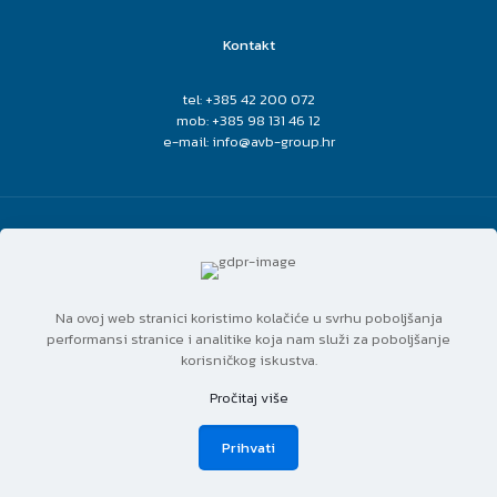
Kontakt
tel: +385 42 200 072
mob: +385 98 131 46 12
e-mail: info@avb-group.hr
Copyright © 2022 AVB Group. All rights reserved. | Designed
by
MediaLab
.
Na ovoj web stranici koristimo kolačiće u svrhu poboljšanja
performansi stranice i analitike koja nam služi za poboljšanje
korisničkog iskustva.
Pročitaj više
Prihvati