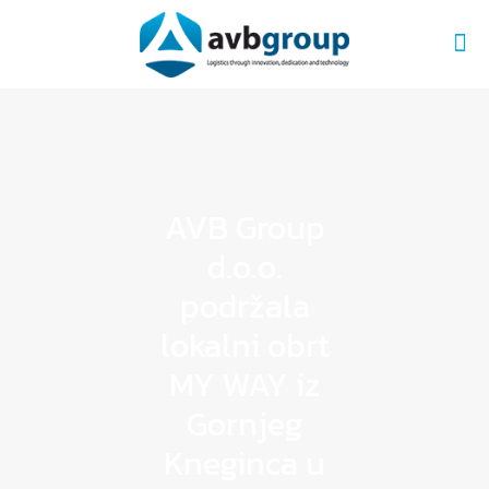
AVB Group
d.o.o.
podržala
lokalni obrt
MY WAY iz
Gornjeg
Kneginca u