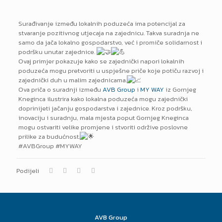
Surađivanje između lokalnih poduzeća ima potencijal za
stvaranje pozitivnog utjecaja na zajednicu. Takva suradnja ne
samo da jača lokalno gospodarstvo, već i promiče solidarnost i
podršku unutar zajednice.
Ovaj primjer pokazuje kako se zajednički napori lokalnih
poduzeća mogu pretvoriti u uspješne priče koje potiču razvoj i
zajednički duh u malim zajednicama.
Ova priča o suradnji između
AVB Group
i
MY WAY
iz Gornjeg
Kneginca ilustrira kako lokalna poduzeća mogu zajednički
doprinijeti jačanju gospodarstva i zajednice. Kroz podršku,
inovaciju i suradnju, mala mjesta poput Gornjeg Kneginca
mogu ostvariti velike promjene i stvoriti održive poslovne
prilike za budućnost.
#AVBGroup #MYWAY
Podijeli
AVB Group