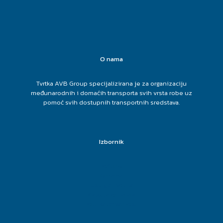
O nama
Tvrtka AVB Group specijalizirana je za organizaciju
međunarodnih i domaćih transporta svih vrsta robe uz
pomoć svih dostupnih transportnih sredstava.
Izbornik
Početna
O nama
Usluge i vozila
Kalkulator tereta
Politika privatnosti