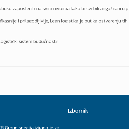
ku zaposlenih na svim nivoima kako bi svi bili angažirani u po
ikasnije i prilagodljivije, Lean logistika je put ka ostvarenju t
logistički sistem budućnosti!
Izbornik
B Group specijalizirana je za
Početna