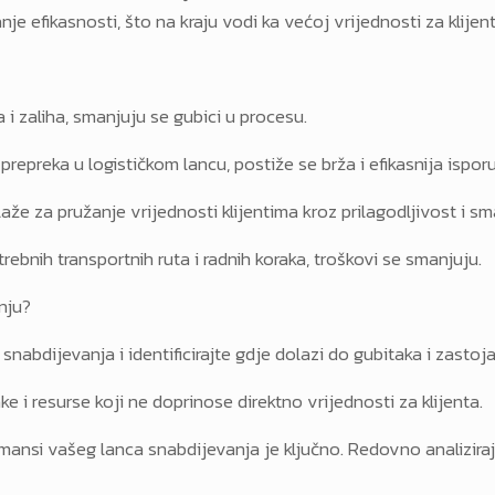
e efikasnosti, što na kraju vodi ka većoj vrijednosti za klijent
i zaliha, smanjuju se gubici u procesu.
 prepreka u logističkom lancu, postiže se brža i efikasnija ispor
alaže za pružanje vrijednosti klijentima kroz prilagodljivost i 
rebnih transportnih ruta i radnih koraka, troškovi se smanjuju.
nju?
snabdijevanja i identificirajte gdje dolazi do gubitaka i zastoja
e i resurse koji ne doprinose direktno vrijednosti za klijenta.
mansi vašeg lanca snabdijevanja je ključno. Redovno analiziraj