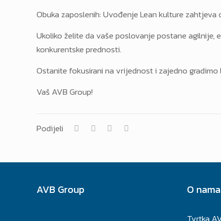
Obuka zaposlenih: Uvođenje Lean kulture zahtjeva obu
Ukoliko želite da vaše poslovanje postane agilnije, ef
konkurentske prednosti.
Ostanite fokusirani na vrijednost i zajedno gradimo 
Vaš AVB Group!
Podijeli
AVB Group
O nama
Tvrtka AV