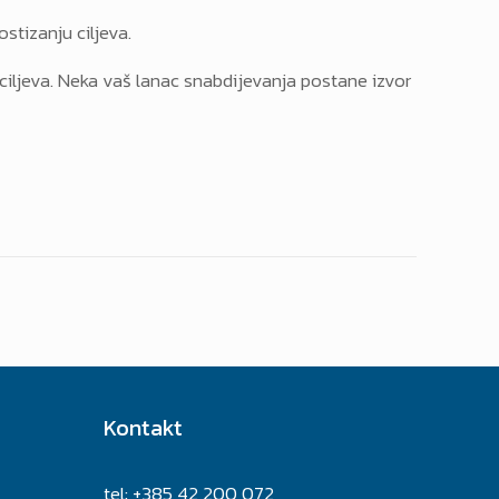
stizanju ciljeva.
ih ciljeva. Neka vaš lanac snabdijevanja postane izvor
Kontakt
tel: +385 42 200 072