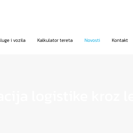
luge i vozila
Kalkulator tereta
Novosti
Kontakt
cija logistike kroz l