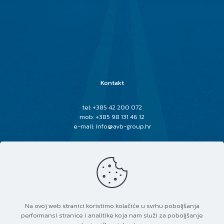
Početna
O nama
Usluge i vozila
Kalkulator tereta
Politika privatnosti
Kontakt
tel: +385 42 200 072
mob: +385 98 131 46 12
e-mail: info@avb-group.hr
Copyright © 2022 AVB Group. All rights reserved. | Designed
by
MediaLab
.
Na ovoj web stranici koristimo kolačiće u svrhu poboljšanja
performansi stranice i analitike koja nam služi za poboljšanje