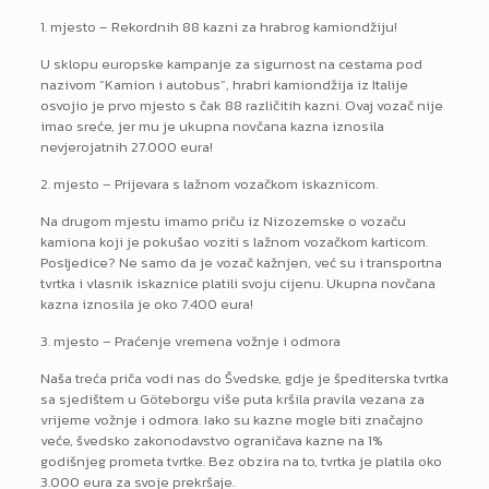
1. mjesto – Rekordnih 88 kazni za hrabrog kamiondžiju!
U sklopu europske kampanje za sigurnost na cestama pod
nazivom “Kamion i autobus”, hrabri kamiondžija iz Italije
osvojio je prvo mjesto s čak 88 različitih kazni. Ovaj vozač nije
imao sreće, jer mu je ukupna novčana kazna iznosila
nevjerojatnih 27.000 eura!
2. mjesto – Prijevara s lažnom vozačkom iskaznicom.
Na drugom mjestu imamo priču iz Nizozemske o vozaču
kamiona koji je pokušao voziti s lažnom vozačkom karticom.
Posljedice? Ne samo da je vozač kažnjen, već su i transportna
tvrtka i vlasnik iskaznice platili svoju cijenu. Ukupna novčana
kazna iznosila je oko 7.400 eura!
3. mjesto – Praćenje vremena vožnje i odmora
Naša treća priča vodi nas do Švedske, gdje je špediterska tvrtka
sa sjedištem u Göteborgu više puta kršila pravila vezana za
vrijeme vožnje i odmora. Iako su kazne mogle biti značajno
veće, švedsko zakonodavstvo ograničava kazne na 1%
godišnjeg prometa tvrtke. Bez obzira na to, tvrtka je platila oko
3.000 eura za svoje prekršaje.