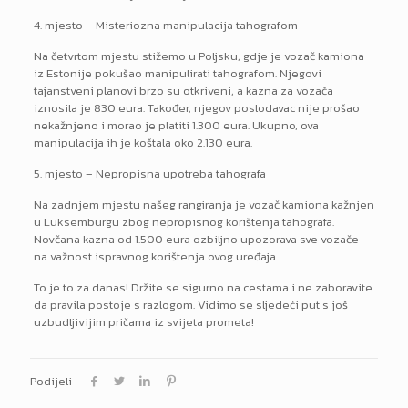
4. mjesto – Misteriozna manipulacija tahografom
Na četvrtom mjestu stižemo u Poljsku, gdje je vozač kamiona
iz Estonije pokušao manipulirati tahografom. Njegovi
tajanstveni planovi brzo su otkriveni, a kazna za vozača
iznosila je 830 eura. Također, njegov poslodavac nije prošao
nekažnjeno i morao je platiti 1.300 eura. Ukupno, ova
manipulacija ih je koštala oko 2.130 eura.
5. mjesto – Nepropisna upotreba tahografa
Na zadnjem mjestu našeg rangiranja je vozač kamiona kažnjen
u Luksemburgu zbog nepropisnog korištenja tahografa.
Novčana kazna od 1.500 eura ozbiljno upozorava sve vozače
na važnost ispravnog korištenja ovog uređaja.
To je to za danas! Držite se sigurno na cestama i ne zaboravite
da pravila postoje s razlogom. Vidimo se sljedeći put s još
uzbudljivijim pričama iz svijeta prometa!
Podijeli